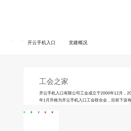
开云手机入口
党建概况
工会之家
开云手机入口有限公司工会成立于2000年12月，20
年1月升格为开云手机入口工会联合会，目前下设有
个工会。