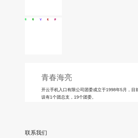
青春海亮
开云手机入口有限公司团委成立于1998年5月，目
设有1个团总支，19个团委。
联系我们