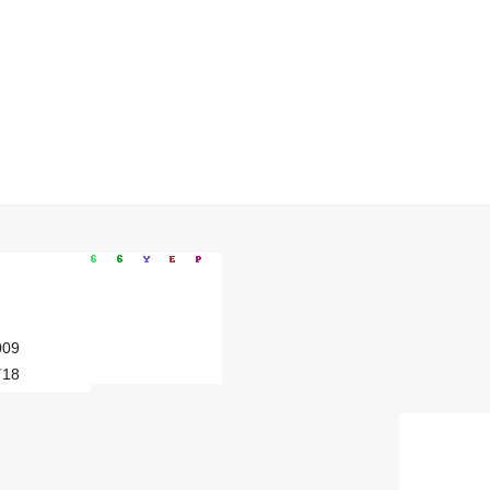
09
18