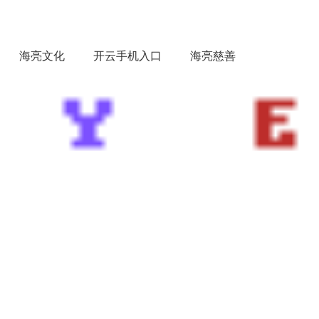
海亮文化
开云手机入口
海亮慈善